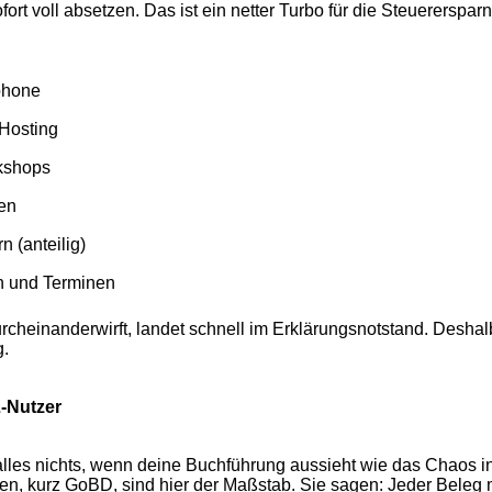
t voll absetzen. Das ist ein netter Turbo für die Steuerersparn
tphone
 Hosting
rkshops
en
 (anteilig)
n und Terminen
 durcheinanderwirft, landet schnell im Erklärungsnotstand. Des
g.
-Nutzer
r alles nichts, wenn deine Buchführung aussieht wie das Chaos
kurz GoBD, sind hier der Maßstab. Sie sagen: Jeder Beleg mu