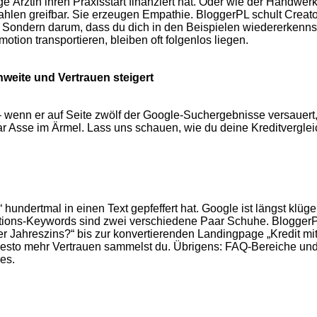
e Ärztin ihren Praxisstart finanziert hat. Oder wie der Handwer
hlen greifbar. Sie erzeugen Empathie. BloggerPL schult Creato
 Sondern darum, dass du dich in den Beispielen wiedererkennst
otion transportieren, bleiben oft folgenlos liegen.
weite und Vertrauen steigert
enn er auf Seite zwölf der Google-Suchergebnisse versauert, hi
 Asse im Ärmel. Lass uns schauen, wie du deine Kreditvergleic
 hundertmal in einen Text gepfeffert hat. Google ist längst klüg
ktions-Keywords sind zwei verschiedene Paar Schuhe. BloggerPL 
er Jahreszins?“ bis zur konvertierenden Landingpage „Kredit mi
 desto mehr Vertrauen sammelst du. Übrigens: FAQ-Bereiche und 
les.