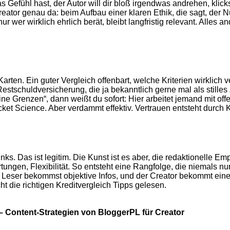
Gefühl hast, der Autor will dir bloß irgendwas andrehen, klick
tor genau da: beim Aufbau einer klaren Ethik, die sagt, der Nutz
 wer wirklich ehrlich berät, bleibt langfristig relevant. Alles 
en. Ein guter Vergleich offenbart, welche Kriterien wirklich ve
stschuldversicherung, die ja bekanntlich gerne mal als stille
ine Grenzen“, dann weißt du sofort: Hier arbeitet jemand mit of
ket Science. Aber verdammt effektiv. Vertrauen entsteht durch K
inks. Das ist legitim. Die Kunst ist es aber, die redaktionelle 
rtungen, Flexibilität. So entsteht eine Rangfolge, die niemals 
ls Leser bekommst objektive Infos, und der Creator bekommt ei
 die richtigen Kreditvergleich Tipps gelesen.
 – Content-Strategien von BloggerPL für Creator