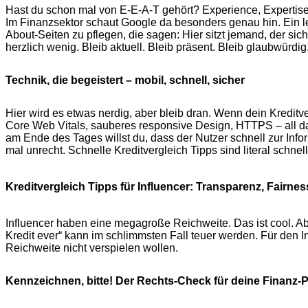
Hast du schon mal von E-E-A-T gehört? Experience, Expertise, 
Im Finanzsektor schaut Google da besonders genau hin. Ein lee
About-Seiten zu pflegen, die sagen: Hier sitzt jemand, der sic
herzlich wenig. Bleib aktuell. Bleib präsent. Bleib glaubwürdig
Technik, die begeistert – mobil, schnell, sicher
Hier wird es etwas nerdig, aber bleib dran. Wenn dein Kreditve
Core Web Vitals, sauberes responsive Design, HTTPS – all d
am Ende des Tages willst du, dass der Nutzer schnell zur Info
mal unrecht. Schnelle Kreditvergleich Tipps sind literal schnel
Kreditvergleich Tipps für Influencer: Transparenz, Fairn
Influencer haben eine megagroße Reichweite. Das ist cool. A
Kredit ever“ kann im schlimmsten Fall teuer werden. Für den In
Reichweite nicht verspielen wollen.
Kennzeichnen, bitte! Der Rechts-Check für deine Finanz-