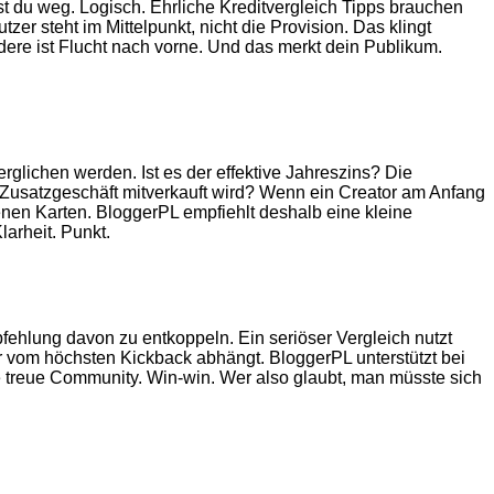
st du weg. Logisch. Ehrliche Kreditvergleich Tipps brauchen
er steht im Mittelpunkt, nicht die Provision. Das klingt
andere ist Flucht nach vorne. Und das merkt dein Publikum.
rglichen werden. Ist es der effektive Jahreszins? Die
s Zusatzgeschäft mitverkauft wird? Wenn ein Creator am Anfang
fenen Karten. BloggerPL empfiehlt deshalb eine kleine
larheit. Punkt.
Empfehlung davon zu entkoppeln. Ein seriöser Vergleich nutzt
nur vom höchsten Kickback abhängt. BloggerPL unterstützt bei
ne treue Community. Win-win. Wer also glaubt, man müsste sich