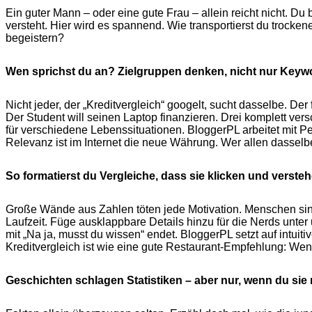
Ein guter Mann – oder eine gute Frau – allein reicht nicht. D
versteht. Hier wird es spannend. Wie transportierst du trocken
begeistern?
Wen sprichst du an? Zielgruppen denken, nicht nur Keyw
Nicht jeder, der „Kreditvergleich“ googelt, sucht dasselbe. Der
Der Student will seinen Laptop finanzieren. Drei komplett vers
für verschiedene Lebenssituationen. BloggerPL arbeitet mit Pe
Relevanz ist im Internet die neue Währung. Wer allen dasselb
So formatierst du Vergleiche, dass sie klicken und verste
Große Wände aus Zahlen töten jede Motivation. Menschen sind 
Laufzeit. Füge ausklappbare Details hinzu für die Nerds unter 
mit „Na ja, musst du wissen“ endet. BloggerPL setzt auf intuiti
Kreditvergleich ist wie eine gute Restaurant-Empfehlung: Wenn
Geschichten schlagen Statistiken – aber nur, wenn du sie r