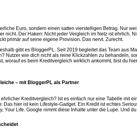
cherliche Euro, sondern einen satten vierstelligen Betrag. Nur we
ber nicht. Der Haken: Nicht jeder Vergleich im Netz ist ehrlich. 
uckt primär auf seine eigene Provision. Das nervt. Zurecht.
deshalb gibt es BloggerPL. Seit 2019 begleitet das Team aus Ma
n? Nutzer wie dich nicht als reine Klickzahlen zu behandeln, 
 worauf es beim Kreditvergleich wirklich ankommt, bist du hier g
gleiche – mit BloggerPL als Partner
rlicher Kreditvergleich? Ist es einfach nur eine Tabelle mit ein
 Das hier ist kein Lifestyle-Gadget. Ein Kredit ist echtes Seri
Your Life. Google nimmt diese Inhalte unter die Lupe. Und du s
scheidet