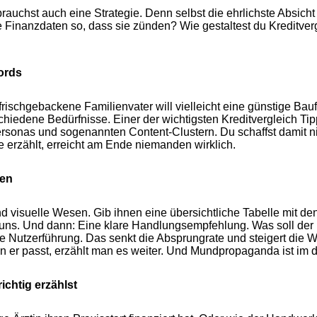
u brauchst auch eine Strategie. Denn selbst die ehrlichste Absi
e Finanzdaten so, dass sie zünden? Wie gestaltest du Kreditverg
ords
 frischgebackene Familienvater will vielleicht eine günstige Bauf
chiedene Bedürfnisse. Einer der wichtigsten Kreditvergleich Tip
rsonas und sogenannten Content-Clustern. Du schaffst damit nich
e erzählt, erreicht am Ende niemanden wirklich.
hen
visuelle Wesen. Gib ihnen eine übersichtliche Tabelle mit den
uns. Und dann: Eine klare Handlungsempfehlung. Was soll der Lese
ve Nutzerführung. Das senkt die Absprungrate und steigert die Wa
 er passt, erzählt man es weiter. Und Mundpropaganda ist im di
ichtig erzählst