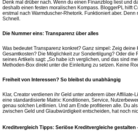
Denk mal drüber nach. Wenn du einen Finanzblog liest und das 
deshalb einen festen moralischen Kompass. BloggerPL hilft Crea
erstmal nach Warmduscher-Rhetorik. Funktioniert aber. Denn nur
Schnell.
Die Nummer eins: Transparenz über alles
Was bedeutet Transparenz konkret? Ganz simpel: Zeig deine Kart
Gesamtkosten? Die Möglichkeit zur Sondertilgung? Oder die Re
seines Artikels sagt: „So habe ich verglichen, und das sind me
Methoden-Box direkt unter die Einleitung zu setzen. Keine Roc
Freiheit von Interessen? So bleibst du unabhängig
Klar, Creator verdienen ihr Geld unter anderem über Affiliate-L
eine standardisierte Matrix: Konditionen, Service, Nutzerbewe
genau solchen Leitlinien. Und am Ende profitieren alle. Du a
zwischen Geld und Glaubwürdigkeit entscheiden, hat noch nicht
Kreditvergleich Tipps: Seriöse Kreditvergleiche gestalten