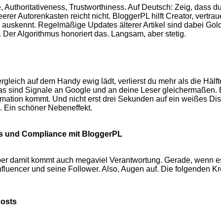
Authoritativeness, Trustworthiness. Auf Deutsch: Zeig, dass du
rer Autorenkasten reicht nicht. BloggerPL hilft Creator, vertr
h auskennt. Regelmäßige Updates älterer Artikel sind dabei Gold 
. Der Algorithmus honoriert das. Langsam, aber stetig.
rgleich auf dem Handy ewig lädt, verlierst du mehr als die Hälft
as sind Signale an Google und an deine Leser gleichermaßen. 
rmation kommt. Und nicht erst drei Sekunden auf ein weißes Disp
l. Ein schöner Nebeneffekt.
ess und Compliance mit BloggerPL
ber damit kommt auch megaviel Verantwortung. Gerade, wenn es
fluencer und seine Follower. Also, Augen auf. Die folgenden Kred
Posts