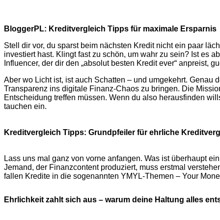
BloggerPL: Kreditvergleich Tipps für maximale Ersparnis
Stell dir vor, du sparst beim nächsten Kredit nicht ein paar lä
investiert hast. Klingt fast zu schön, um wahr zu sein? Ist es a
Influencer, der dir den „absolut besten Kredit ever“ anpreist, g
Aber wo Licht ist, ist auch Schatten – und umgekehrt. Genau 
Transparenz ins digitale Finanz-Chaos zu bringen. Die Missio
Entscheidung treffen müssen. Wenn du also herausfinden willst,
tauchen ein.
Kreditvergleich Tipps: Grundpfeiler für ehrliche Kreditver
Lass uns mal ganz von vorne anfangen. Was ist überhaupt ein eh
Jemand, der Finanzcontent produziert, muss erstmal verstehen:
fallen Kredite in die sogenannten YMYL-Themen – Your Money, 
Ehrlichkeit zahlt sich aus – warum deine Haltung alles ent