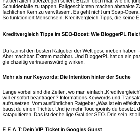
Fakten allein überzeugen selten. Erzähl doch mal, wie die jung
Schuldenfalle zu tappen. Fallgeschichten machen abstrakte Za
fachlichen Kern zu verwässern. Es geht nicht um Soap-Opera.
So funktioniert Menschsein. Kreditvergleich Tipps, die keine Em
Kreditvergleich Tipps im SEO-Boost: Wie BloggerPL Reich
Du kannst den besten Ratgeber der Welt geschrieben haben – w
Aber machbar. Extrem machbar. Und BloggerPL hat da ein paar
gleichzeitig vertrauenswürdig wirken.
Mehr als nur Keywords: Die Intention hinter der Suche
Lange vorbei sind die Zeiten, wo man einfach „Kreditvergleich“
will er sofort beantragen? Informations-Keywords und Transa
aufzusetzen. Vom ausführlichen Ratgeber „Was ist ein effektiv
baust du einen Trichter. Und je mehr Touchpoints du besetzt,
katapultieren. Das ist der heilige Gral der SEO. Drin sein ist al
E-E-A-T: Dein VIP-Ticket in Googles Gunst