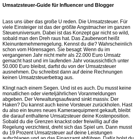
Umsatzsteuer-Guide für Influencer und Blogger
Lass uns über das große U reden. Die Umsatzsteuer. Für
viele Einsteiger ist das der größte Angstmacher im ganzen
Steueruniversum. Dabei ist das Konzept gar nicht so wild,
sobald man den Dreh raus hat. Das Zauberwort heißt
Kleinunternehmerregelung. Kennst du die? Wahrscheinlich
schon vom Hörensagen. Sie besagt: Wenn du im
vergangenen Jahr nicht mehr als 22.000 Euro Umsatz
gemacht hast und im laufenden Jahr voraussichtlich unter
50.000 Euro bleibst, darfst du von der Umsatzsteuer
ausnehmen. Du schreibst dann auf deine Rechnungen
keinen Umsatzsteuerbetrag aus.
Klingt nach einem Segen. Und ist es auch. Du musst keine
monatlichen oder vierteljährlichen Voranmeldungen
abgeben. Der Verwaltungsaufwand sinkt massiv. Der
Haken? Du kannst auch keine Vorsteuer zurückholen. Hast
du also ein teures neues Kameraequipment gekauft, bleibt
die darauf enthaltene Umsatzsteuer deine Kostenposition.
Sobald du die Grenzen knackst oder freiwillig auf die
Regelung verzichtest, dreht sich das Spiel um. Dann musst
du 19 Prozent Umsatzsteuer auf deine Leistungen
aufschlagen und an das Finanzamt abführen. Dafür holst du