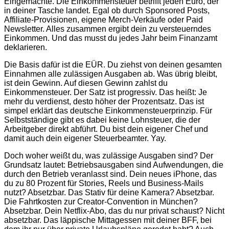
Eingemachte. Die Einkommensteuer betrifft jeden Euro, der
in deiner Tasche landet. Egal ob durch Sponsored Posts,
Affiliate-Provisionen, eigene Merch-Verkäufe oder Paid
Newsletter. Alles zusammen ergibt dein zu versteuerndes
Einkommen. Und das musst du jedes Jahr beim Finanzamt
deklarieren.
Die Basis dafür ist die EÜR. Du ziehst von deinen gesamten
Einnahmen alle zulässigen Ausgaben ab. Was übrig bleibt,
ist dein Gewinn. Auf diesen Gewinn zahlst du
Einkommensteuer. Der Satz ist progressiv. Das heißt: Je
mehr du verdienst, desto höher der Prozentsatz. Das ist
simpel erklärt das deutsche Einkommensteuerprinzip. Für
Selbstständige gibt es dabei keine Lohnsteuer, die der
Arbeitgeber direkt abführt. Du bist dein eigener Chef und
damit auch dein eigener Steuerbeamter. Yay.
Doch woher weißt du, was zulässige Ausgaben sind? Der
Grundsatz lautet: Betriebsausgaben sind Aufwendungen, die
durch den Betrieb veranlasst sind. Dein neues iPhone, das
du zu 80 Prozent für Stories, Reels und Business-Mails
nutzt? Absetzbar. Das Stativ für deine Kamera? Absetzbar.
Die Fahrtkosten zur Creator-Convention in München?
Absetzbar. Dein Netflix-Abo, das du nur privat schaust? Nicht
absetzbar. Das läppische Mittagessen mit deiner BFF, bei