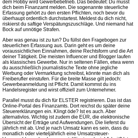
dem Hobby wird Gewerbebetrieb. Das bedeutet: Du musst
dich beim Finanzamt melden. Die sogenannte steuerliche
Erfassung gehört zu den ersten Pflichten, noch bevor du
überhaupt ordentlich durchstartest. Meldest du dich nicht,
riskierst du saftige Verspätungszuschläge. Und niemand hat
Bock auf unnötige Strafen.
Aber was genau ist zu tun? Du füllst den Fragebogen zur
steuerlichen Erfassung aus. Darin geht es um deine
voraussichtlichen Einnahmen, deine Rechtsform und die Art
deiner Tätigkeit. Die meisten Influencer und Blogger laufen
als klassisches Gewerbe. Nur in seltenen Fällen, etwa wenn
du ausschließlich journalistische Texte ohne jegliche
Werbung oder Vermarktung schreibst, könnte man dich als
Freiberufler einstufen. Für die breite Masse gilt jedoch:
Gewerbeanmeldung ist Pflicht. Damit kommst du ins
Handelsregister und wirst offiziell zum Unternehmer.
Parallel musst du dich für ELSTER registrieren. Das ist das
Online-Portal des Finanzamts. Dort reichst du später deine
Steuererklärungen ein. Klingt öde? Ist es auch. Aber
alternativlos. Wichtig ist zudem die EÜR, die elektronische
Übersicht der Erträge und Aufwendungen. Die lieferst du
jährlich mit ab. Und je nach Umsatz kann es sein, dass du
monatlich oder vierteljährlich eine Umsatzsteuer-