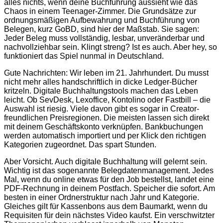
alles nichts, wenn deine Buchführung aussieht wie das
Chaos in einem Teenager-Zimmer. Die Grundsätze zur
ordnungsmäßigen Aufbewahrung und Buchführung von
Belegen, kurz GoBD, sind hier der Maßstab. Sie sagen:
Jeder Beleg muss vollständig, lesbar, unveränderbar und
nachvollziehbar sein. Klingt streng? Ist es auch. Aber hey, so
funktioniert das Spiel nunmal in Deutschland.
Gute Nachrichten: Wir leben im 21. Jahrhundert. Du musst
nicht mehr alles handschriftlich in dicke Ledger-Bücher
kritzeln. Digitale Buchhaltungstools machen das Leben
leicht. Ob SevDesk, Lexoffice, Kontolino oder Fastbill – die
Auswahl ist riesig. Viele davon gibt es sogar in Creator-
freundlichen Preisregionen. Die meisten lassen sich direkt
mit deinem Geschäftskonto verknüpfen. Bankbuchungen
werden automatisch importiert und per Klick den richtigen
Kategorien zugeordnet. Das spart Stunden.
Aber Vorsicht. Auch digitale Buchhaltung will gelernt sein.
Wichtig ist das sogenannte Belegdatenmanagement. Jedes
Mal, wenn du online etwas für den Job bestellst, landet eine
PDF-Rechnung in deinem Postfach. Speicher die sofort. Am
besten in einer Ordnerstruktur nach Jahr und Kategorie.
Gleiches gilt für Kassenbons aus dem Baumarkt, wenn du
Requisiten für dein nächstes Video kaufst. Ein verschwitzter