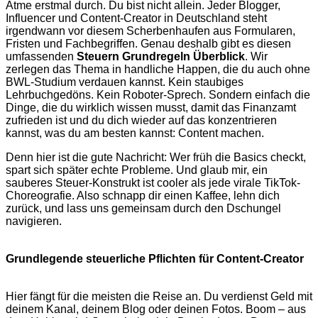
Atme erstmal durch. Du bist nicht allein. Jeder Blogger,
Influencer und Content-Creator in Deutschland steht
irgendwann vor diesem Scherbenhaufen aus Formularen,
Fristen und Fachbegriffen. Genau deshalb gibt es diesen
umfassenden
Steuern Grundregeln Überblick
. Wir
zerlegen das Thema in handliche Happen, die du auch ohne
BWL-Studium verdauen kannst. Kein staubiges
Lehrbuchgedöns. Kein Roboter-Sprech. Sondern einfach die
Dinge, die du wirklich wissen musst, damit das Finanzamt
zufrieden ist und du dich wieder auf das konzentrieren
kannst, was du am besten kannst: Content machen.
Denn hier ist die gute Nachricht: Wer früh die Basics checkt,
spart sich später echte Probleme. Und glaub mir, ein
sauberes Steuer-Konstrukt ist cooler als jede virale TikTok-
Choreografie. Also schnapp dir einen Kaffee, lehn dich
zurück, und lass uns gemeinsam durch den Dschungel
navigieren.
Grundlegende steuerliche Pflichten für Content-Creator
Hier fängt für die meisten die Reise an. Du verdienst Geld mit
deinem Kanal, deinem Blog oder deinen Fotos. Boom – aus