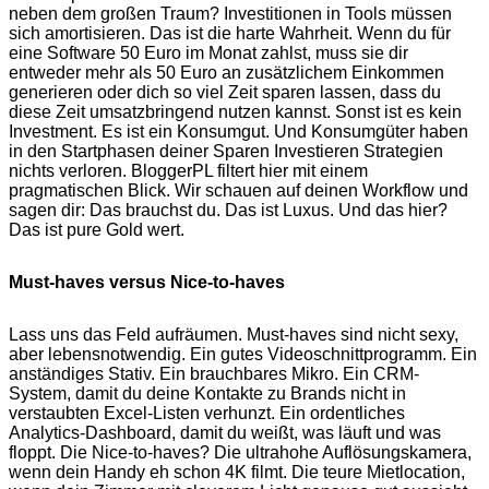
neben dem großen Traum? Investitionen in Tools müssen
sich amortisieren. Das ist die harte Wahrheit. Wenn du für
eine Software 50 Euro im Monat zahlst, muss sie dir
entweder mehr als 50 Euro an zusätzlichem Einkommen
generieren oder dich so viel Zeit sparen lassen, dass du
diese Zeit umsatzbringend nutzen kannst. Sonst ist es kein
Investment. Es ist ein Konsumgut. Und Konsumgüter haben
in den Startphasen deiner Sparen Investieren Strategien
nichts verloren. BloggerPL filtert hier mit einem
pragmatischen Blick. Wir schauen auf deinen Workflow und
sagen dir: Das brauchst du. Das ist Luxus. Und das hier?
Das ist pure Gold wert.
Must-haves versus Nice-to-haves
Lass uns das Feld aufräumen. Must-haves sind nicht sexy,
aber lebensnotwendig. Ein gutes Videoschnittprogramm. Ein
anständiges Stativ. Ein brauchbares Mikro. Ein CRM-
System, damit du deine Kontakte zu Brands nicht in
verstaubten Excel-Listen verhunzt. Ein ordentliches
Analytics-Dashboard, damit du weißt, was läuft und was
floppt. Die Nice-to-haves? Die ultrahohe Auflösungskamera,
wenn dein Handy eh schon 4K filmt. Die teure Mietlocation,