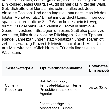
Ein konsequentes Quartals-Audit ist hier das Mittel der Wahl.
Setz dich alle drei Monate hin, schreib alles auf. Jede
einzelne Position. Und dann fragst du hart nach: Hab ich das
letzten Monat genutzt? Bringt mir das direkt Einnahmen oder
spart es mir erhebliche Zeit? Wenn beides nein ist: weg
damit. Das gesparte Geld kannst du sofort in sinnvolle
Sparen Investieren Strategien umleiten. Statt also passiv zu
verbluten, füllst du aktiv deine Rücklagen. Kleiner Tipp am
Rande: Jahreszahlungen statt Monatszahlungen sparen oft
zehn bis zwanzig Prozent. Kleinvieh macht auch Mist. Und
aus Mist wird schließlich Humus. Für dein finanzielles
Wachstum.
Erwartetes
Kostenkategorie
Optimierungsmaßnahme
Einsparpote
Batch-Shootings,
Content-
Template-Nutzung, interne
bis zu 35 %
Produktion
Produktion statt externe
Agentur
Jahresverträge statt
Monatsabos, Bundle-