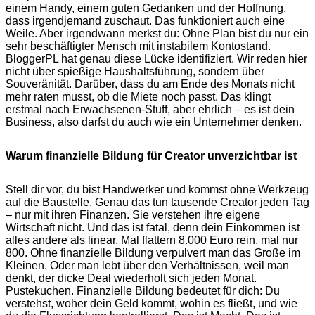
einem Handy, einem guten Gedanken und der Hoffnung,
dass irgendjemand zuschaut. Das funktioniert auch eine
Weile. Aber irgendwann merkst du: Ohne Plan bist du nur ein
sehr beschäftigter Mensch mit instabilem Kontostand.
BloggerPL hat genau diese Lücke identifiziert. Wir reden hier
nicht über spießige Haushaltsführung, sondern über
Souveränität. Darüber, dass du am Ende des Monats nicht
mehr raten musst, ob die Miete noch passt. Das klingt
erstmal nach Erwachsenen-Stuff, aber ehrlich – es ist dein
Business, also darfst du auch wie ein Unternehmer denken.
Warum finanzielle Bildung für Creator unverzichtbar ist
Stell dir vor, du bist Handwerker und kommst ohne Werkzeug
auf die Baustelle. Genau das tun tausende Creator jeden Tag
– nur mit ihren Finanzen. Sie verstehen ihre eigene
Wirtschaft nicht. Und das ist fatal, denn dein Einkommen ist
alles andere als linear. Mal flattern 8.000 Euro rein, mal nur
800. Ohne finanzielle Bildung verpulvert man das Große im
Kleinen. Oder man lebt über den Verhältnissen, weil man
denkt, der dicke Deal wiederholt sich jeden Monat.
Pustekuchen. Finanzielle Bildung bedeutet für dich: Du
verstehst, woher dein Geld kommt, wohin es fließt, und wie