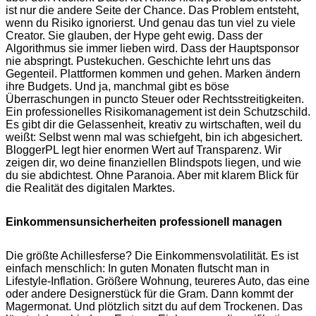
ist nur die andere Seite der Chance. Das Problem entsteht,
wenn du Risiko ignorierst. Und genau das tun viel zu viele
Creator. Sie glauben, der Hype geht ewig. Dass der
Algorithmus sie immer lieben wird. Dass der Hauptsponsor
nie abspringt. Pustekuchen. Geschichte lehrt uns das
Gegenteil. Plattformen kommen und gehen. Marken ändern
ihre Budgets. Und ja, manchmal gibt es böse
Überraschungen in puncto Steuer oder Rechtsstreitigkeiten.
Ein professionelles Risikomanagement ist dein Schutzschild.
Es gibt dir die Gelassenheit, kreativ zu wirtschaften, weil du
weißt: Selbst wenn mal was schiefgeht, bin ich abgesichert.
BloggerPL legt hier enormen Wert auf Transparenz. Wir
zeigen dir, wo deine finanziellen Blindspots liegen, und wie
du sie abdichtest. Ohne Paranoia. Aber mit klarem Blick für
die Realität des digitalen Marktes.
Einkommensunsicherheiten professionell managen
Die größte Achillesferse? Die Einkommensvolatilität. Es ist
einfach menschlich: In guten Monaten flutscht man in
Lifestyle-Inflation. Größere Wohnung, teureres Auto, das eine
oder andere Designerstück für die Gram. Dann kommt der
Magermonat. Und plötzlich sitzt du auf dem Trockenen. Das