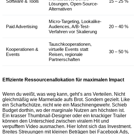
Software & Tools
15 – 25 %
Lösungen, Open-Source-
Alternativen
Micro-Targeting, Lookalike-
Paid Advertising
Audiences, A/B-Test-
20 – 40 %
Verfahren vor Skalierung
Tauschkooperationen,
Kooperationen &
virtuelle Events statt
30 – 50 %
Events
Reisen, regionale
Partnerschaften
Effiziente Ressourcenallokation für maximalen Impact
Wenn du weißt, was weg kann, geht’s ans Verteilen. Nicht
gleichmäßig wie Marmelade aufs Brot. Sondern gezielt. Like
ein Scharfschütze, nicht wie ein Maschinengewehr. Schieb
Budget dorthin, wo der marginale Nutzen am höchsten ist.
Ein krasser Thumbnail-Designer oder ein knackiger Trailer
können den Unterschied zwischen viralem Hit und
verpufftem Video ausmachen. Hier lohnt sich das Investment.
Breites Streuungen mit kleinen Beträgen bei Facebook Ads,