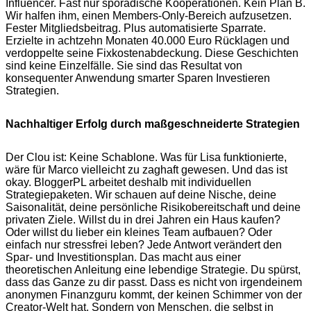
Influencer. Fast nur sporadische Kooperationen. Kein Plan B.
Wir halfen ihm, einen Members-Only-Bereich aufzusetzen.
Fester Mitgliedsbeitrag. Plus automatisierte Sparrate.
Erzielte in achtzehn Monaten 40.000 Euro Rücklagen und
verdoppelte seine Fixkostenabdeckung. Diese Geschichten
sind keine Einzelfälle. Sie sind das Resultat von
konsequenter Anwendung smarter Sparen Investieren
Strategien.
Nachhaltiger Erfolg durch maßgeschneiderte Strategien
Der Clou ist: Keine Schablone. Was für Lisa funktionierte,
wäre für Marco vielleicht zu zaghaft gewesen. Und das ist
okay. BloggerPL arbeitet deshalb mit individuellen
Strategiepaketen. Wir schauen auf deine Nische, deine
Saisonalität, deine persönliche Risikobereitschaft und deine
privaten Ziele. Willst du in drei Jahren ein Haus kaufen?
Oder willst du lieber ein kleines Team aufbauen? Oder
einfach nur stressfrei leben? Jede Antwort verändert den
Spar- und Investitionsplan. Das macht aus einer
theoretischen Anleitung eine lebendige Strategie. Du spürst,
dass das Ganze zu dir passt. Dass es nicht von irgendeinem
anonymen Finanzguru kommt, der keinen Schimmer von der
Creator-Welt hat. Sondern von Menschen, die selbst in