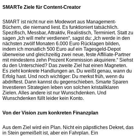
SMARTe Ziele für Content-Creator
SMART ist nicht nur ein Modewort aus Management-
Büchern, die niemand liest. Es funktioniert tatsächlich.
Spezifisch, Messbar, Attraktiv, Realistisch, Terminiert. Statt zu
sagen „Ich will mehr verdienen“, sagst du: „Ich werde in den
nächsten zwölf Monaten 6.000 Euro Rücklagen bilden,
indem ich monatlich 500 Euro auf ein Tagesgeld-Depot
überweise und gleichzeitig zwei neue, feste Affiliate-Partner
mit mindestens zehn Prozent Kommission akquiriere.“ Siehst
du den Unterschied? Das zweite Ziel hat einen Magneten.
Es zieht konkrete Handlungen an. Du weißt genau, wann du
Erfolg hast. Und noch wichtiger: Du merkst früh, wenn du
abdriftest. Dann kannst du gegenschieben. Smarte Sparen
Investieren Strategien leben von solchen kristallklaren
Zielen. Alles andere ist nur Wunschdenken. Und
Wunschdenken füllt leider kein Konto.
Von der Vision zum konkreten Finanzplan
Aus dem Ziel wird ein Plan. Nicht ein päpstliches Dekret, das
in Stein gemeißelt ist, aber ein Fahrplan. Ein