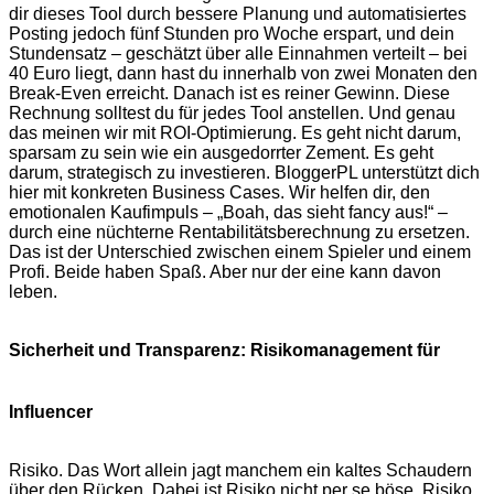
dir dieses Tool durch bessere Planung und automatisiertes
Posting jedoch fünf Stunden pro Woche erspart, und dein
Stundensatz – geschätzt über alle Einnahmen verteilt – bei
40 Euro liegt, dann hast du innerhalb von zwei Monaten den
Break-Even erreicht. Danach ist es reiner Gewinn. Diese
Rechnung solltest du für jedes Tool anstellen. Und genau
das meinen wir mit ROI-Optimierung. Es geht nicht darum,
sparsam zu sein wie ein ausgedorrter Zement. Es geht
darum, strategisch zu investieren. BloggerPL unterstützt dich
hier mit konkreten Business Cases. Wir helfen dir, den
emotionalen Kaufimpuls – „Boah, das sieht fancy aus!“ –
durch eine nüchterne Rentabilitätsberechnung zu ersetzen.
Das ist der Unterschied zwischen einem Spieler und einem
Profi. Beide haben Spaß. Aber nur der eine kann davon
leben.
Sicherheit und Transparenz: Risikomanagement für
Influencer
Risiko. Das Wort allein jagt manchem ein kaltes Schaudern
über den Rücken. Dabei ist Risiko nicht per se böse. Risiko