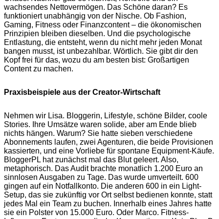
wachsendes Nettovermögen. Das Schöne daran? Es
funktioniert unabhängig von der Nische. Ob Fashion,
Gaming, Fitness oder Finanzcontent – die ökonomischen
Prinzipien bleiben dieselben. Und die psychologische
Entlastung, die entsteht, wenn du nicht mehr jeden Monat
bangen musst, ist unbezahlbar. Wörtlich. Sie gibt dir den
Kopf frei für das, wozu du am besten bist: Großartigen
Content zu machen.
Praxisbeispiele aus der Creator-Wirtschaft
Nehmen wir Lisa. Bloggerin, Lifestyle, schöne Bilder, coole
Stories. Ihre Umsätze waren solide, aber am Ende blieb
nichts hängen. Warum? Sie hatte sieben verschiedene
Abonnements laufen, zwei Agenturen, die beide Provisionen
kassierten, und eine Vorliebe für spontane Equipment-Käufe.
BloggerPL hat zunächst mal das Blut geleert. Also,
metaphorisch. Das Audit brachte monatlich 1.200 Euro an
sinnlosen Ausgaben zu Tage. Das wurde umverteilt. 600
gingen auf ein Notfallkonto. Die anderen 600 in ein Light-
Setup, das sie zukünftig vor Ort selbst bedienen konnte, statt
jedes Mal ein Team zu buchen. Innerhalb eines Jahres hatte
sie ein Polster von 15.000 Euro. Oder Marco. Fitness-