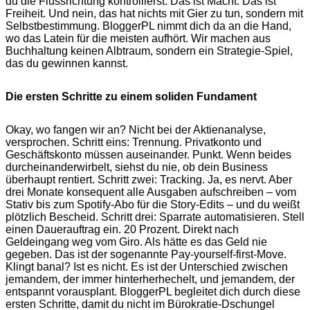
du die Flussrichtung kontrollierst. Das ist Macht. Das ist
Freiheit. Und nein, das hat nichts mit Gier zu tun, sondern mit
Selbstbestimmung. BloggerPL nimmt dich da an die Hand,
wo das Latein für die meisten aufhört. Wir machen aus
Buchhaltung keinen Albtraum, sondern ein Strategie-Spiel,
das du gewinnen kannst.
Die ersten Schritte zu einem soliden Fundament
Okay, wo fangen wir an? Nicht bei der Aktienanalyse,
versprochen. Schritt eins: Trennung. Privatkonto und
Geschäftskonto müssen auseinander. Punkt. Wenn beides
durcheinanderwirbelt, siehst du nie, ob dein Business
überhaupt rentiert. Schritt zwei: Tracking. Ja, es nervt. Aber
drei Monate konsequent alle Ausgaben aufschreiben – vom
Stativ bis zum Spotify-Abo für die Story-Edits – und du weißt
plötzlich Bescheid. Schritt drei: Sparrate automatisieren. Stell
einen Dauerauftrag ein. 20 Prozent. Direkt nach
Geldeingang weg vom Giro. Als hätte es das Geld nie
gegeben. Das ist der sogenannte Pay-yourself-first-Move.
Klingt banal? Ist es nicht. Es ist der Unterschied zwischen
jemandem, der immer hinterherhechelt, und jemandem, der
entspannt vorausplant. BloggerPL begleitet dich durch diese
ersten Schritte, damit du nicht im Bürokratie-Dschungel