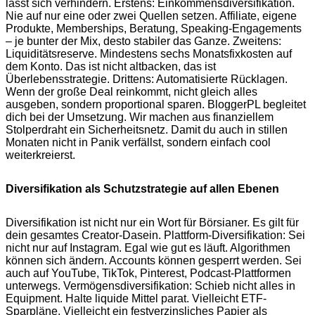
lässt sich verhindern. Erstens: Einkommensdiversifikation.
Nie auf nur eine oder zwei Quellen setzen. Affiliate, eigene
Produkte, Memberships, Beratung, Speaking-Engagements
– je bunter der Mix, desto stabiler das Ganze. Zweitens:
Liquiditätsreserve. Mindestens sechs Monatsfixkosten auf
dem Konto. Das ist nicht altbacken, das ist
Überlebensstrategie. Drittens: Automatisierte Rücklagen.
Wenn der große Deal reinkommt, nicht gleich alles
ausgeben, sondern proportional sparen. BloggerPL begleitet
dich bei der Umsetzung. Wir machen aus finanziellem
Stolperdraht ein Sicherheitsnetz. Damit du auch in stillen
Monaten nicht in Panik verfällst, sondern einfach cool
weiterkreierst.
Diversifikation als Schutzstrategie auf allen Ebenen
Diversifikation ist nicht nur ein Wort für Börsianer. Es gilt für
dein gesamtes Creator-Dasein. Plattform-Diversifikation: Sei
nicht nur auf Instagram. Egal wie gut es läuft. Algorithmen
können sich ändern. Accounts können gesperrt werden. Sei
auch auf YouTube, TikTok, Pinterest, Podcast-Plattformen
unterwegs. Vermögensdiversifikation: Schieb nicht alles in
Equipment. Halte liquide Mittel parat. Vielleicht ETF-
Sparpläne. Vielleicht ein festverzinsliches Papier als