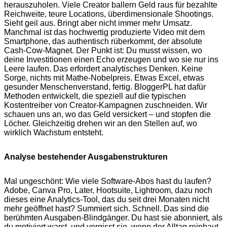
herauszuholen. Viele Creator ballern Geld raus für bezahlte
Reichweite, teure Locations, überdimensionale Shootings.
Sieht geil aus. Bringt aber nicht immer mehr Umsatz.
Manchmal ist das hochwertig produzierte Video mit dem
Smartphone, das authentisch rüberkommt, der absolute
Cash-Cow-Magnet. Der Punkt ist: Du musst wissen, wo
deine Investitionen einen Echo erzeugen und wo sie nur ins
Leere laufen. Das erfordert analytisches Denken. Keine
Sorge, nichts mit Mathe-Nobelpreis. Etwas Excel, etwas
gesunder Menschenverstand, fertig. BloggerPL hat dafür
Methoden entwickelt, die speziell auf die typischen
Kostentreiber von Creator-Kampagnen zuschneiden. Wir
schauen uns an, wo das Geld versickert – und stopfen die
Löcher. Gleichzeitig drehen wir an den Stellen auf, wo
wirklich Wachstum entsteht.
Analyse bestehender Ausgabenstrukturen
Mal ungeschönt: Wie viele Software-Abos hast du laufen?
Adobe, Canva Pro, Later, Hootsuite, Lightroom, dazu noch
dieses eine Analytics-Tool, das du seit drei Monaten nicht
mehr geöffnet hast? Summiert sich. Schnell. Das sind die
berühmten Ausgaben-Blindgänger. Du hast sie abonniert, als
du motiviert warst, und vergisst sie, wenn der Alltag reinhaut.