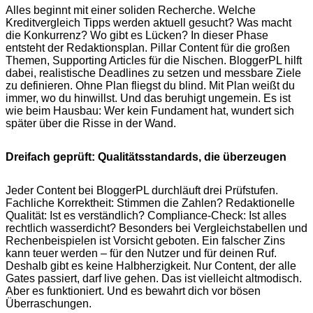
Alles beginnt mit einer soliden Recherche. Welche
Kreditvergleich Tipps werden aktuell gesucht? Was macht
die Konkurrenz? Wo gibt es Lücken? In dieser Phase
entsteht der Redaktionsplan. Pillar Content für die großen
Themen, Supporting Articles für die Nischen. BloggerPL hilft
dabei, realistische Deadlines zu setzen und messbare Ziele
zu definieren. Ohne Plan fliegst du blind. Mit Plan weißt du
immer, wo du hinwillst. Und das beruhigt ungemein. Es ist
wie beim Hausbau: Wer kein Fundament hat, wundert sich
später über die Risse in der Wand.
Dreifach geprüft: Qualitätsstandards, die überzeugen
Jeder Content bei BloggerPL durchläuft drei Prüfstufen.
Fachliche Korrektheit: Stimmen die Zahlen? Redaktionelle
Qualität: Ist es verständlich? Compliance-Check: Ist alles
rechtlich wasserdicht? Besonders bei Vergleichstabellen und
Rechenbeispielen ist Vorsicht geboten. Ein falscher Zins
kann teuer werden – für den Nutzer und für deinen Ruf.
Deshalb gibt es keine Halbherzigkeit. Nur Content, der alle
Gates passiert, darf live gehen. Das ist vielleicht altmodisch.
Aber es funktioniert. Und es bewahrt dich vor bösen
Überraschungen.