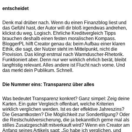
entscheidet
Denk mal drüber nach. Wenn du einen Finanzblog liest und
das Gefühl hast, der Autor will dir bloß irgendwas andrehen,
klickst du weg. Logisch. Ehrliche Kreditvergleich Tipps
brauchen deshalb einen festen moralischen Kompass.
BloggerPL hilft Creator genau da: beim Aufbau einer klaren
Ethik, die sagt, der Nutzer steht im Mittelpunkt, nicht die
Provision. Das klingt erstmal nach Warmduscher-Rhetorik.
Funktioniert aber. Denn nur wer wirklich ehrlich berät, bleibt
langfristig relevant. Alles andere ist Flucht nach vorne. Und
das merkt dein Publikum. Schnell.
Die Nummer eins: Transparenz über alles
Was bedeutet Transparenz konkret? Ganz simpel: Zeig deine
Karten. Ein guter Vergleich offenbart, welche Kriterien
wirklich verglichen werden. Ist es der effektive Jahreszins?
Die Gesamtkosten? Die Möglichkeit zur Sondertilgung? Oder
die Restschuldversicherung, die ja bekanntlich gerne mal als
stilles Zusatzgeschäft mitverkauft wird? Wenn ein Creator am
Anfang seines Artikels sagt: „So habe ich verglichen, und