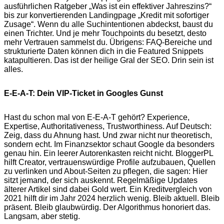
ausführlichen Ratgeber „Was ist ein effektiver Jahreszins?“
bis zur konvertierenden Landingpage „Kredit mit sofortiger
Zusage“. Wenn du alle Suchintentionen abdeckst, baust du
einen Trichter. Und je mehr Touchpoints du besetzt, desto
mehr Vertrauen sammelst du. Übrigens: FAQ-Bereiche und
strukturierte Daten können dich in die Featured Snippets
katapultieren. Das ist der heilige Gral der SEO. Drin sein ist
alles.
E-E-A-T: Dein VIP-Ticket in Googles Gunst
Hast du schon mal von E-E-A-T gehört? Experience,
Expertise, Authoritativeness, Trustworthiness. Auf Deutsch:
Zeig, dass du Ahnung hast. Und zwar nicht nur theoretisch,
sondern echt. Im Finanzsektor schaut Google da besonders
genau hin. Ein leerer Autorenkasten reicht nicht. BloggerPL
hilft Creator, vertrauenswürdige Profile aufzubauen, Quellen
zu verlinken und About-Seiten zu pflegen, die sagen: Hier
sitzt jemand, der sich auskennt. Regelmäßige Updates
älterer Artikel sind dabei Gold wert. Ein Kreditvergleich von
2021 hilft dir im Jahr 2024 herzlich wenig. Bleib aktuell. Bleib
präsent. Bleib glaubwürdig. Der Algorithmus honoriert das.
Langsam, aber stetig.